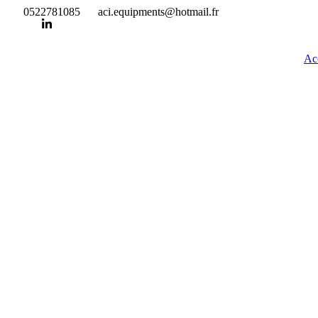
Aller
0522781085
aci.equipments@hotmail.fr
au
contenu
Ac