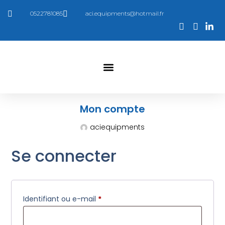
0522781085
aci.equipments@hotmail.fr
Qui Sommes Nous
Mon compte
aciequipments
Se connecter
Identifiant ou e-mail
*